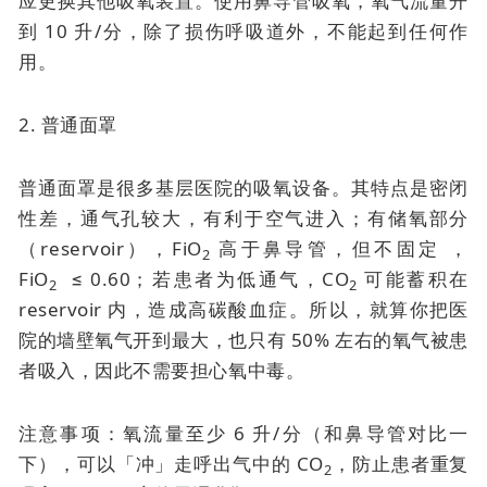
应更换其他吸氧装置。使用鼻导管吸氧，氧气流量开
到 10 升/分，除了损伤呼吸道外，不能起到任何作
用。
2. 普通面罩
普通面罩是很多基层医院的吸氧设备。其特点是密闭
性差，通气孔较大，有利于空气进入；有储氧部分
（reservoir），FiO
高于鼻导管，但不固定 ，
2
FiO
≤ 0.60；若患者为低通气，CO
可能蓄积在
2
2
reservoir 内，造成高碳酸血症。所以，就算你把医
院的墙壁氧气开到最大，也只有 50% 左右的氧气被患
者吸入，因此不需要担心氧中毒。
注意事项：氧流量至少 6 升/分（和鼻导管对比一
下），可以「冲」走呼出气中的 CO
，防止患者重复
2