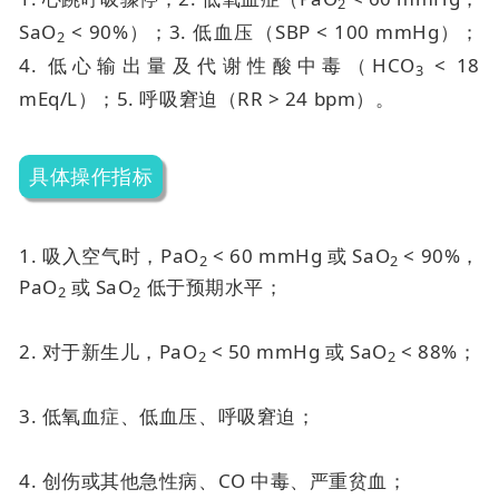
2
SaO
< 90%）；
3. 低血压（SBP < 100 mmHg）；
2
4. 低心输出量及代谢性酸中毒（HCO
< 18
3
mEq/L）；
5. 呼吸窘迫（RR > 24 bpm）。
具体操作指标
1. 吸入空气时，PaO
< 60 mmHg 或 SaO
< 90%，
2
2
PaO
或 SaO
低于预期水平；
2
2
2. 对于新生儿，PaO
< 50 mmHg 或 SaO
< 88%；
2
2
3. 低氧血症、低血压、呼吸窘迫；
4. 创伤或其他急性病、CO 中毒、严重贫血；