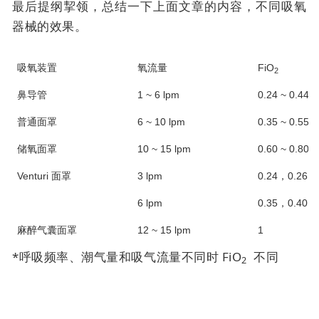
最后提纲挈领，总结一下上面文章的内容，不同吸氧
器械的效果。
吸氧装置
氧流量
FiO
2
鼻导管
1 ~ 6 lpm
0.24 ~ 0.44*
普通面罩
6 ~ 10 lpm
0.35 ~ 0.55*
储氧面罩
10 ~ 15 lpm
0.60 ~ 0.80*
Venturi 面罩
3 lpm
0.24，0.26，0
6 lpm
0.35，0.40，0
麻醉气囊面罩
12 ~ 15 lpm
1
*呼吸频率、潮气量和吸气流量不同时 FiO
不同
2